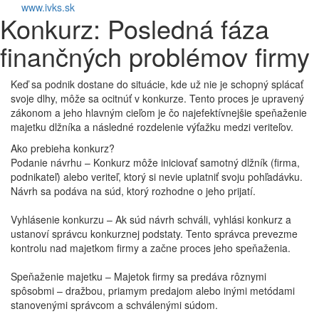
www.ivks.sk
Konkurz: Posledná fáza
Toggl
navig
finančných problémov firmy
Keď sa podnik dostane do situácie, kde už nie je schopný splácať
svoje dlhy, môže sa ocitnúť v konkurze. Tento proces je upravený
zákonom a jeho hlavným cieľom je čo najefektívnejšie speňaženie
majetku dlžníka a následné rozdelenie výťažku medzi veriteľov.
Ako prebieha konkurz?
Podanie návrhu – Konkurz môže iniciovať samotný dlžník (firma,
podnikateľ) alebo veriteľ, ktorý si nevie uplatniť svoju pohľadávku.
Návrh sa podáva na súd, ktorý rozhodne o jeho prijatí.
Vyhlásenie konkurzu – Ak súd návrh schváli, vyhlási konkurz a
ustanoví správcu konkurznej podstaty. Tento správca prevezme
kontrolu nad majetkom firmy a začne proces jeho speňaženia.
Speňaženie majetku – Majetok firmy sa predáva rôznymi
spôsobmi – dražbou, priamym predajom alebo inými metódami
stanovenými správcom a schválenými súdom.