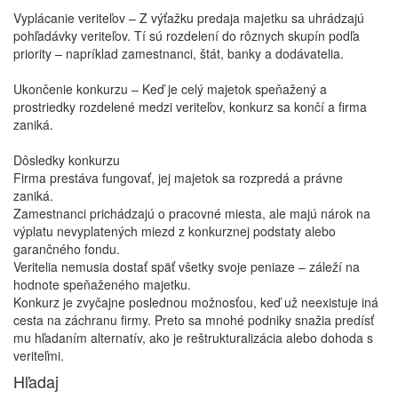
Vyplácanie veriteľov – Z výťažku predaja majetku sa uhrádzajú
pohľadávky veriteľov. Tí sú rozdelení do rôznych skupín podľa
priority – napríklad zamestnanci, štát, banky a dodávatelia.
Ukončenie konkurzu – Keď je celý majetok speňažený a
prostriedky rozdelené medzi veriteľov, konkurz sa končí a firma
zaniká.
Dôsledky konkurzu
Firma prestáva fungovať, jej majetok sa rozpredá a právne
zaniká.
Zamestnanci prichádzajú o pracovné miesta, ale majú nárok na
výplatu nevyplatených miezd z konkurznej podstaty alebo
garančného fondu.
Veritelia nemusia dostať späť všetky svoje peniaze – záleží na
hodnote speňaženého majetku.
Konkurz je zvyčajne poslednou možnosťou, keď už neexistuje iná
cesta na záchranu firmy. Preto sa mnohé podniky snažia predísť
mu hľadaním alternatív, ako je reštrukturalizácia alebo dohoda s
veriteľmi.
Hľadaj