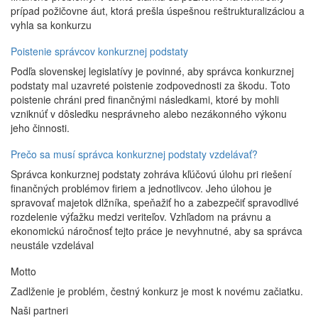
prípad požičovne áut, ktorá prešla úspešnou reštrukturalizáciou a
vyhla sa konkurzu
Poistenie správcov konkurznej podstaty
Podľa slovenskej legislatívy je povinné, aby správca konkurznej
podstaty mal uzavreté poistenie zodpovednosti za škodu. Toto
poistenie chráni pred finančnými následkami, ktoré by mohli
vzniknúť v dôsledku nesprávneho alebo nezákonného výkonu
jeho činnosti.
Prečo sa musí správca konkurznej podstaty vzdelávať?
Správca konkurznej podstaty zohráva kľúčovú úlohu pri riešení
finančných problémov firiem a jednotlivcov. Jeho úlohou je
spravovať majetok dlžníka, speňažiť ho a zabezpečiť spravodlivé
rozdelenie výťažku medzi veriteľov. Vzhľadom na právnu a
ekonomickú náročnosť tejto práce je nevyhnutné, aby sa správca
neustále vzdelával
Motto
Zadlženie je problém, čestný konkurz je most k novému začiatku.
Naši partneri