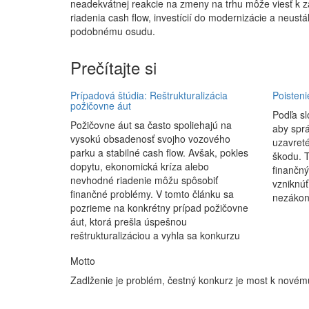
neadekvátnej reakcie na zmeny na trhu môže viesť k zán
riadenia cash flow, investícií do modernizácie a neus
podobnému osudu.
Prečítajte si
Prípadová štúdia: Reštrukturalizácia
Poisteni
požičovne áut
Podľa sl
Požičovne áut sa často spoliehajú na
aby spr
vysokú obsadenosť svojho vozového
uzavreté
parku a stabilné cash flow. Avšak, pokles
škodu. T
dopytu, ekonomická kríza alebo
finančný
nevhodné riadenie môžu spôsobiť
vzniknú
finančné problémy. V tomto článku sa
nezákon
pozrieme na konkrétny prípad požičovne
áut, ktorá prešla úspešnou
reštrukturalizáciou a vyhla sa konkurzu
Motto
Zadlženie je problém, čestný konkurz je most k novém