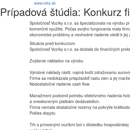
www.ivks.sk
Prípadová štúdia: Konkurz f
Spoločnosť Vozíky s.r.o. sa špecializovala na výrobu 
komerčné využitie. Počas svojho fungovania mala firma 
ekonomické problémy a nevhodné riadenie viedli k jej 
Situácia pred konkurzom
Spoločnosť Vozíky s.r.o. sa dostala do finančných pro
Zvýšenie nákladov na výrobu
Výrobné náklady rástli, najmä kvôli zdražovaniu surov
Firma sa nedokázala prispôsobiť rastu cien a jej marže 
Nedostatočné riadenie cash flow
Manažment podcenil potrebu efektívneho riadenia hot
a oneskoreným platbám dodávateľom.
Firma nemala dostatočné rezervy na pokrytie krátkodo
Pokles dopytu
Trh s prívesnými vozíkmi bol v dôsledku hospodárskej 