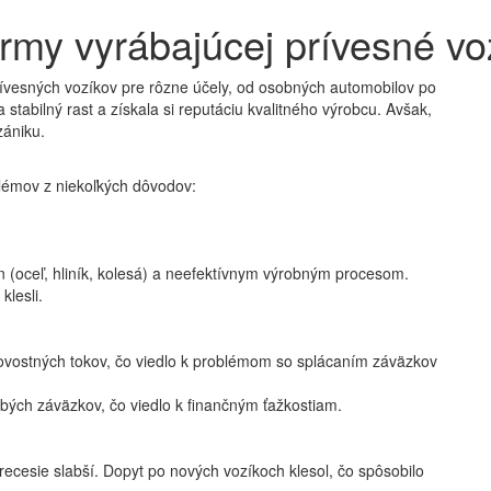
irmy vyrábajúcej prívesné vo
prívesných vozíkov pre rôzne účely, od osobných automobilov po
stabilný rast a získala si reputáciu kvalitného výrobcu. Avšak,
zániku.
blémov z niekoľkých dôvodov:
ín (oceľ, hliník, kolesá) a neefektívnym výrobným procesom.
klesli.
ovostných tokov, čo viedlo k problémom so splácaním záväzkov
bých záväzkov, čo viedlo k finančným ťažkostiam.
recesie slabší. Dopyt po nových vozíkoch klesol, čo spôsobilo