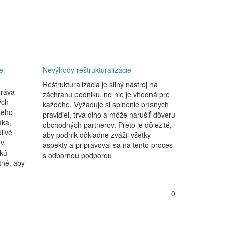
ej
Nevýhody reštrukturalizácie
Reštrukturalizácia je silný nástroj na
hráva
záchranu podniku, no nie je vhodná pre
ých
každého. Vyžaduje si splnenie prísnych
Jeho
pravidiel, trvá dlho a môže narušiť dôveru
íka,
obchodných partnerov. Preto je dôležité,
livé
aby podnik dôkladne zvážil všetky
v.
aspekty a pripravoval sa na tento proces
kú
s odbornou podporou
tné, aby
0