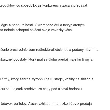
produktov, čo spôsobilo, že konkurencia začala predávať
ógie a nehnuteľností. Okrem toho čelila nevyplateným
irma nebola schopná splácať svoje záväzky včas.
iešenie prostredníctvom reštrukturalizácie, bola podaný návrh na
urznej podstaty, ktorý mal za úlohu predaj majetku firmy a
irmy, ktorý zahŕňal výrobnú halu, stroje, vozíky na sklade a
ciu sa majetok predával za ceny pod trhovú hodnotu.
hľadávok veriteľov. Avšak vzhľadom na nízke tržby z predaja