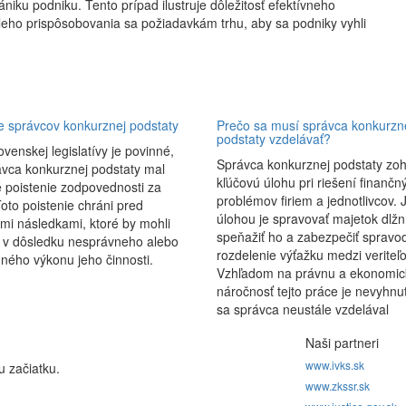
iku podniku. Tento prípad ilustruje dôležitosť efektívneho
táleho prispôsobovania sa požiadavkám trhu, aby sa podniky vyhli
e správcov konkurznej podstaty
Prečo sa musí správca konkurzn
podstaty vzdelávať?
ovenskej legislatívy je povinné,
Správca konkurznej podstaty zo
ávca konkurznej podstaty mal
kľúčovú úlohu pri riešení finančn
 poistenie zodpovednosti za
problémov firiem a jednotlivcov. 
oto poistenie chráni pred
úlohou je spravovať majetok dlžn
mi následkami, ktoré by mohli
speňažiť ho a zabezpečiť spravod
ť v dôsledku nesprávneho alebo
rozdelenie výťažku medzi veriteľo
ného výkonu jeho činnosti.
Vzhľadom na právnu a ekonomic
náročnosť tejto práce je nevyhnu
sa správca neustále vzdelával
Naši partneri
www.ivks.sk
u začiatku.
www.zkssr.sk