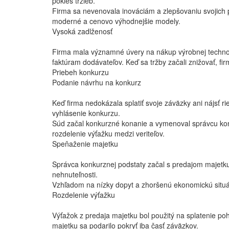
pokles tržieb.
Firma sa nevenovala inováciám a zlepšovaniu svojich 
moderné a cenovo výhodnejšie modely.
Vysoká zadlženosť
Firma mala významné úvery na nákup výrobnej technol
faktúram dodávateľov. Keď sa tržby začali znižovať, f
Priebeh konkurzu
Podanie návrhu na konkurz
Keď firma nedokázala splatiť svoje záväzky ani nájsť r
vyhlásenie konkurzu.
Súd začal konkurzné konanie a vymenoval správcu konk
rozdelenie výťažku medzi veriteľov.
Speňaženie majetku
Správca konkurznej podstaty začal s predajom majetku f
nehnuteľnosti.
Vzhľadom na nízky dopyt a zhoršenú ekonomickú situá
Rozdelenie výťažku
Výťažok z predaja majetku bol použitý na splatenie po
majetku sa podarilo pokryť iba časť záväzkov.