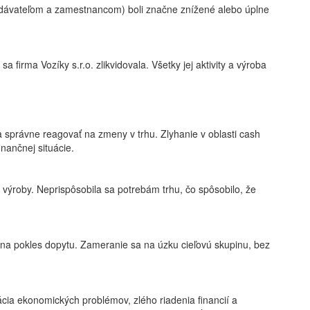
odávateľom a zamestnancom) boli značne znížené alebo úplne
firma Vozíky s.r.o. zlikvidovala. Všetky jej aktivity a výroba
a správne reagovať na zmeny v trhu. Zlyhanie v oblasti cash
inančnej situácie.
 výroby. Neprispôsobila sa potrebám trhu, čo spôsobilo, že
a pokles dopytu. Zameranie sa na úzku cieľovú skupinu, bez
ácia ekonomických problémov, zlého riadenia financií a