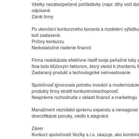
Všetky nezabezpečené pohľadávky (napr. dlhy voči d
odpísané.
Zánik firmy
Po ukončení konkurzného konania a rozdelení výťažku sa 
boli zastavené.
Príčiny konkurzu
Nedostatočné riadenie financií
Firma nedokázala efektívne riadiť svoje peňažné toky 
flow bolo kľúčovým faktorom, ktorý viedol k zhoršeniu f
Zastaraný produkt a technologické neinvestovanie
Spoločnosť ignorovala potrebu inovácií a modernizácie
produkty firmy stratili konkurencieschopnosť.
Nesprávne rozhodnutia v oblasti financií a marketingu
Manažment nezvládol správnu expanziu a nereagoval n
diverzifikácie ponuky, viedlo k stagnácii.
Záver
Konkurz spoločnosti Vozíky s.r.o. ukazuje, ako kombin